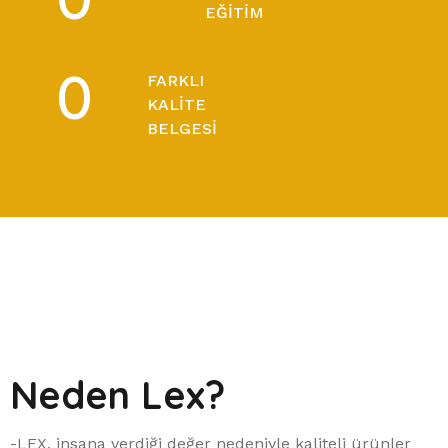
EĞITIM
0
FARKLI
KALITE
BELGESI
Neden Lex?
-LEX, insana verdiği değer nedeniyle kaliteli ürünler